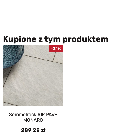
Kupione z tym produktem
-31%
Semmelrock AIR PAVE
MONARO
289,28