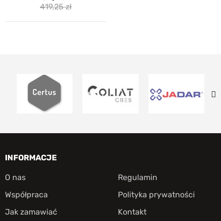
419,25
INFORMACJE
O nas
Regulamin
Współpraca
Polityka prywatności
Jak zamawiać
Kontakt