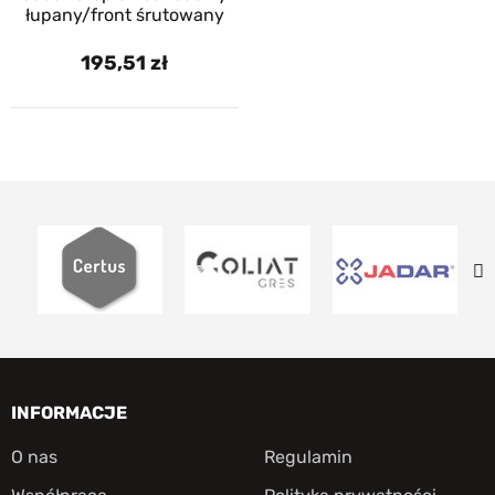
łupany/front śrutowany
195,51
INFORMACJE
O nas
Regulamin