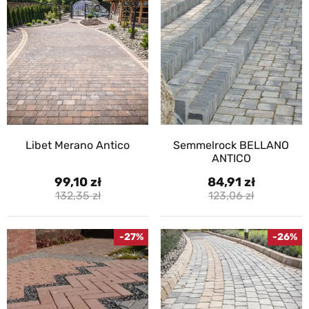
Libet Merano Antico
Semmelrock BELLANO
ANTICO
99,10
84,91
132,35
123,06
-27%
-26%