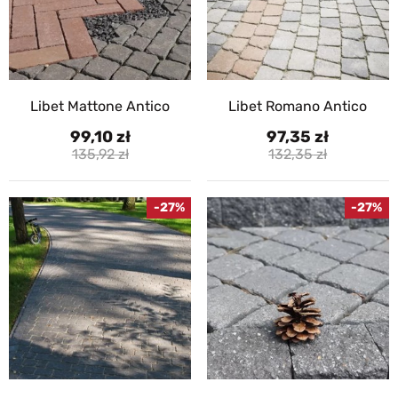
Libet Mattone Antico
Libet Romano Antico
99,10
97,35
135,92
132,35
-27%
-27%