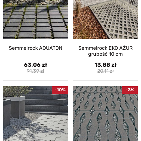
Semmelrock AQUATON
Semmelrock EKO AŻUR
grubość 10 cm
63,06
13,88
91,39
20,11
-10%
-3%