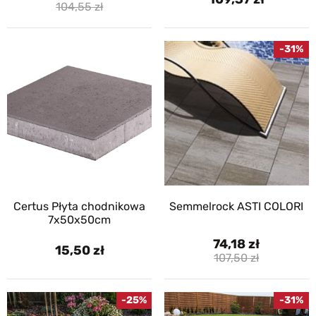
104,55
-31%
Certus Płyta chodnikowa
Semmelrock ASTI COLORI
7x50x50cm
74,18
15,50
107,50
-25%
-31%