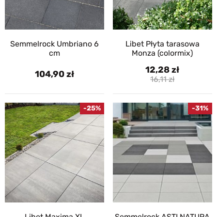
Semmelrock Umbriano 6
Libet Płyta tarasowa
cm
Monza (colormix)
12,28
104,90
16,11
-25%
-31%
Libet Maxima XL
Semmelrock ASTI NATURA