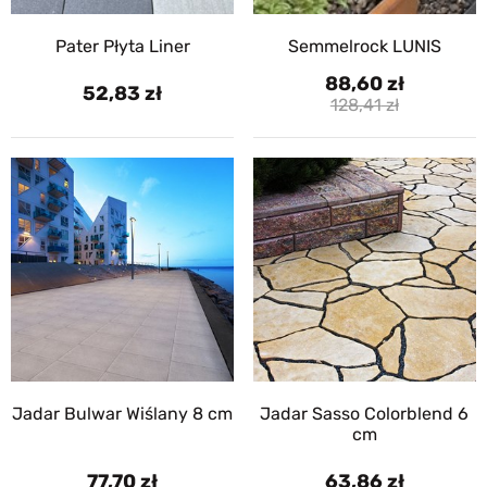
Pater Płyta Liner
Semmelrock LUNIS
88,60
52,83
128,41
Jadar Bulwar Wiślany 8 cm
Jadar Sasso Colorblend 6
cm
77,70
63,86