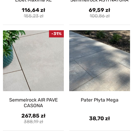
116,64
69,59
155,23
100,86
-31%
Semmelrock AIR PAVE
Pater Płyta Mega
CASONA
267,85
38,70
388,19