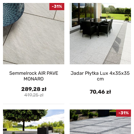
-31%
Semmelrock AIR PAVE
Jadar Płytka Lux 4x35x35
MONARO
cm
289,28
70,46
419,25
-31%