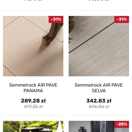
-31%
-31%
Semmelrock AIR PAVE
Semmelrock AIR PAVE
PANAMA
SELVA
289,28
342,83
419,25
496,86
-25%