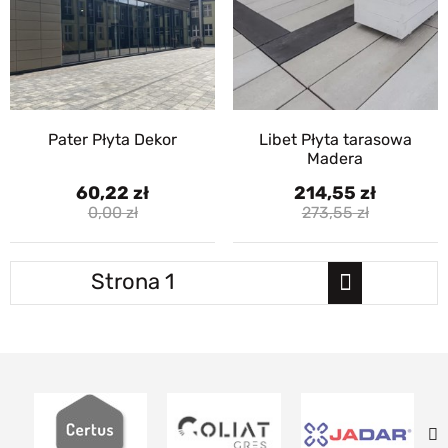
Pater Płyta Dekor
Libet Płyta tarasowa
Madera
60,22
214,55
0,00
273,55
1