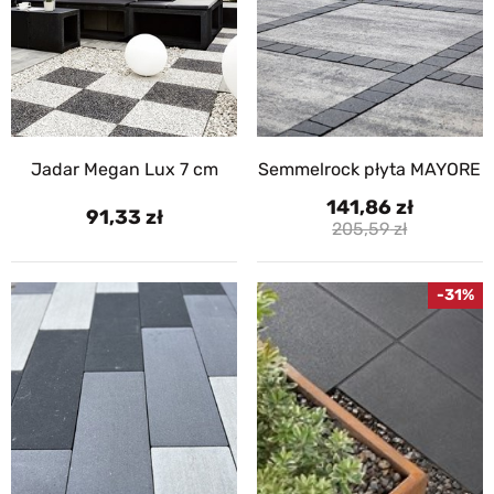
Jadar Megan Lux 7 cm
Semmelrock płyta MAYORE
141,86
91,33
205,59
-31%