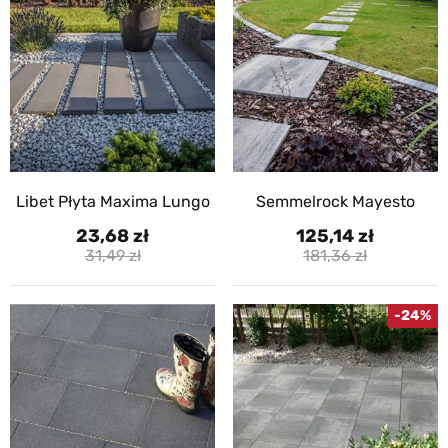
Libet Płyta Maxima Lungo
Semmelrock Mayesto
23,68
125,14
31,49
181,36
-24%