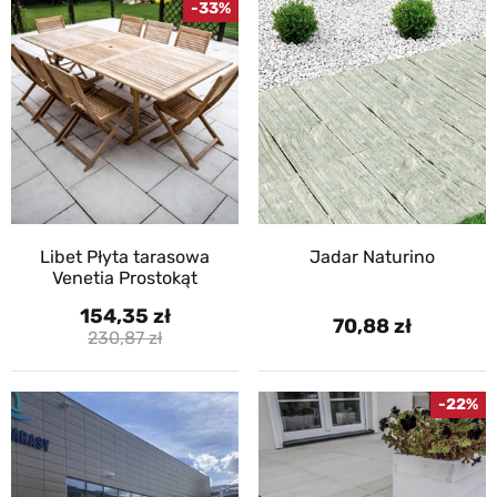
-33%
Libet Płyta tarasowa
Jadar Naturino
Venetia Prostokąt
154,35
70,88
230,87
-22%