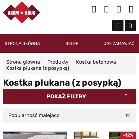
STRONA GŁÓWNA
SKLEP
JAK ZAMAWIAĆ
Strona główna
Produkty
Kostka betonowa
Kostka płukana (z posypką)
Kostka płukana (z posypką)
POKAŻ FILTRY
Popularność malejąco
-12%