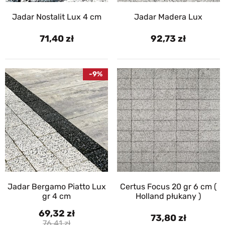
Jadar Nostalit Lux 4 cm
Jadar Madera Lux
71,40
92,73
-9%
Jadar Bergamo Piatto Lux
Certus Focus 20 gr 6 cm (
gr 4 cm
Holland płukany )
69,32
73,80
76,41