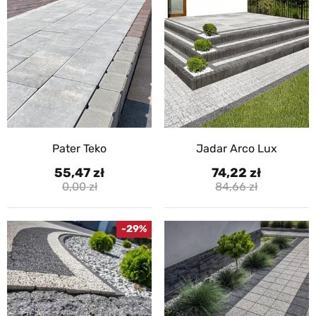
Pater Teko
Jadar Arco Lux
55,47
74,22
0,00
84,66
-29%