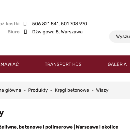
506 821 841, 501 708 970
Dźwigowa 8, Warszawa
AMAWIAĆ
TRANSPORT HDS
GALERIA
na główna
Produkty
Kręgi betonowe
Włazy
y
żeliwne, betonowe i polimerowe | Warszawa i okolice