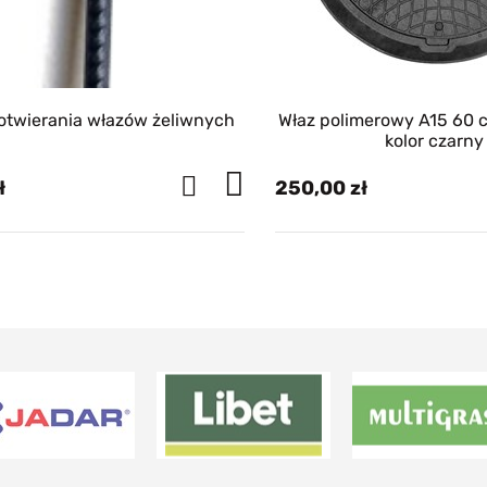
 otwierania włazów żeliwnych
Właz polimerowy A15 60 cm średnicy -
kolor czarny
250,00