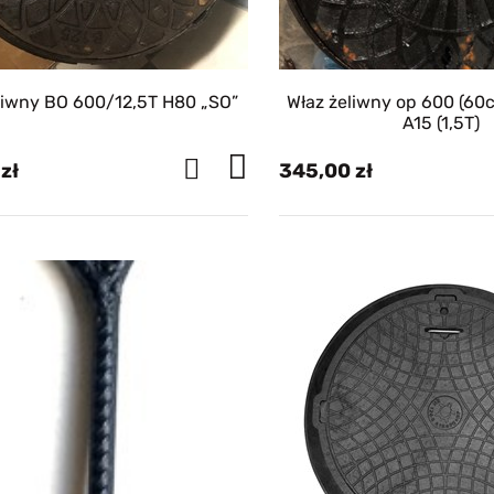
żeliwny BO 600/12,5T H80 „SO”
Właz żeliwny op 600 (60cm średnicy),
A15 (1,5T)
345,00