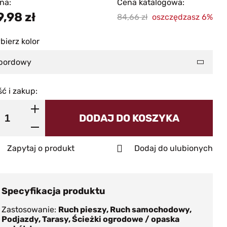
na:
Cena katalogowa:
9,98
zł
84,66
oszczędzasz 6%
bierz kolor
bordowy
ść i zakup:
DODAJ DO KOSZYKA
Zapytaj o produkt
Dodaj do ulubionych
Specyfikacja produktu
Zastosowanie
Ruch pieszy, Ruch samochodowy,
Podjazdy, Tarasy, Ścieżki ogrodowe / opaska