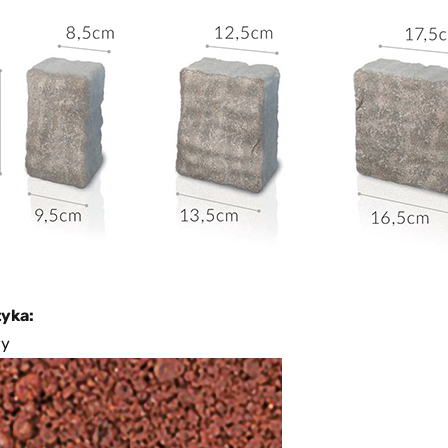
yka:
wy