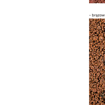
- brązow