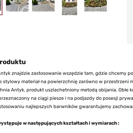
produktu
Antyk znajdzie zastosowanie wszędzie tam, gdzie chcemy podk
 stylowy materiał na powierzchnię zarówno w przestrzeni mie
hnia Antyk, produkt uszlachetniony metodą obijania. Obłe k
przeznaczony na ciągi piesze i na podjazdy do posesji pr
astosowaniu najlepszych barwników gwarantujemy zachowani
ystępuje w następujących kształtach i wymiarach :