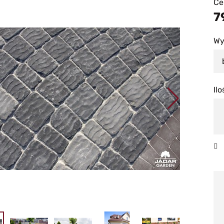
Ce
7
Wy
Ilo