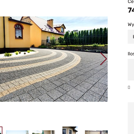
Ce
7
Wy
Ilo