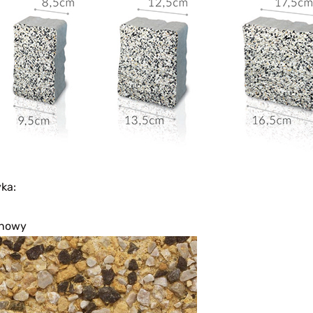
yka:
ynowy