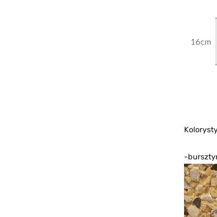
Koloryst
-burszt