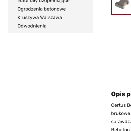
Materiały uzupełniające
Ogrodzenia betonowe
Kruszywa Warszawa
Odwodnienia
Opis 
Certus Be
brukowe 
sprawdza
Behaton 