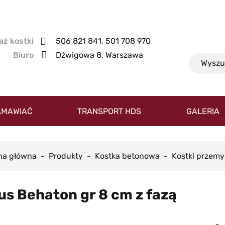
506 821 841, 501 708 970
Dźwigowa 8, Warszawa
AMAWIAĆ
TRANSPORT HDS
GALERIA
na główna
Produkty
Kostka betonowa
Kostki przem
us Behaton gr 8 cm z fazą