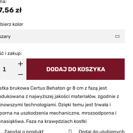
na:
7,56
zł
bierz kolor
szary
ść i zakup:
DODAJ DO KOSZYKA
stka brukowa Certus Behaton gr 8 cm z fazą jest
odukowana z najwyższej jakości materiałów, zgodnie z
jnowszymi technologiami. Dzięki temu jest trwała i
porna na uszkodzenia mechaniczne, mrozoodporna i
enasiąkliwa. Faza na krawędziach kostki
Zapytaj o produkt
Dodaj do ulubionych