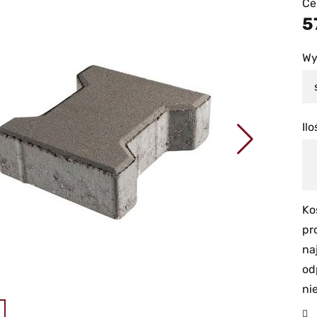
Ce
5
Wy
Ilo
Ko
pr
na
od
ni